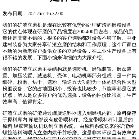
发布日期：2021/6/7 16:32:00
我们的矿渣立磨机是现在比较有优势的处理矿渣的磨粉设备，
它的优点体现在研磨的产品细度在200-400目左右，成品的质
量还是非常不错的，很多的客户选购都对设备不够了解。中亚
建材装备为大家分享矿渣立磨的结构和工作原理，这个厂家也
不断的为新老客户提供众多的立磨设备，在工业生产设备上有
很不错的发展，下面小编来详细的为大家介绍。
我们的矿渣立式磨主要结构就是选粉机、磨辊装置、磨盘装
置、加压装置、减速机、壳体、电动机等部分组成，是一种集
细碎、粉磨、烘干、选粉、输送五大功能为一体的综合性大型
粉磨设备，它的占地面积小，投资也比较少，节能等都是它的
优点，所以是众多客户的优先选择，设备的性价比很高，生产
效率高，值得肯定。
矿渣立式磨的矿渣通过螺旋送料器进入到磨机内部，原料储存
于原料库内,库底部设有皮带喂料秤。经皮带喂料秤计量后的
原料,经胶带输送机送到立磨系统。 由原料系统送来的矿渣经
螺旋给料阀喂入立磨内烘干并粉磨。这是非常环保且有效率的